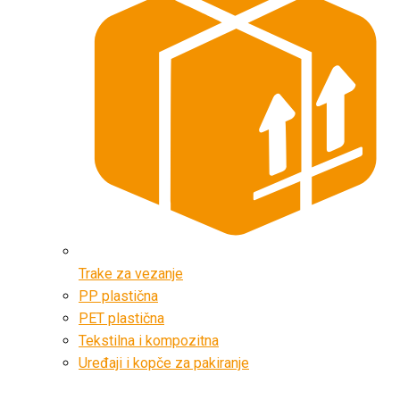
Trake za vezanje
PP plastična
PET plastična
Tekstilna i kompozitna
Uređaji i kopče za pakiranje