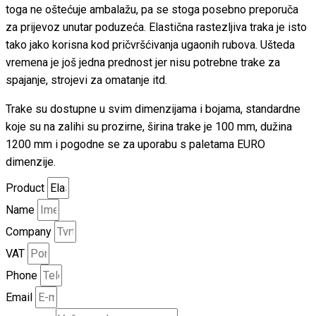
toga ne oštećuje ambalažu, pa se stoga posebno preporuča
za prijevoz unutar poduzeća. Elastična rastezljiva traka je isto
tako jako korisna kod pričvršćivanja ugaonih rubova. Ušteda
vremena je još jedna prednost jer nisu potrebne trake za
spajanje, strojevi za omatanje itd.
Trake su dostupne u svim dimenzijama i bojama, standardne
koje su na zalihi su prozirne, širina trake je 100 mm, dužina
1200 mm i pogodne se za uporabu s paletama EURO
dimenzije.
Product
Name
Company
VAT
Phone
Email