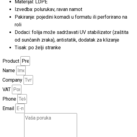
Materijal: LDPE
Izvedba: polurukav, ravan namot
Pakiranje: pojedini komadi u formatu ili perforirano na
roli
Dodaci: folija može sadržavati UV stabilizator (zaštita
od sunčanih zraka), antistatik, dodatak za klizanje
Tisak: po želji stranke
Product
Name
Company
VAT
Phone
Email