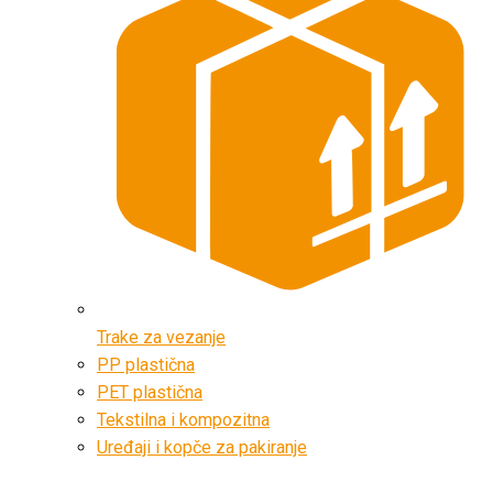
Trake za vezanje
PP plastična
PET plastična
Tekstilna i kompozitna
Uređaji i kopče za pakiranje