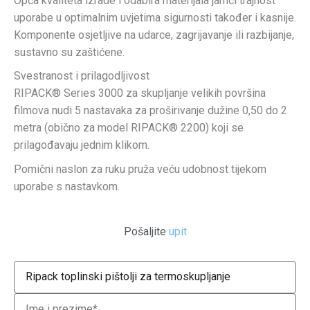
Opća kvaliteta izrade i odabira materijala jamči trajnost
uporabe u optimalnim uvjetima sigurnosti također i kasnije.
Komponente osjetljive na udarce, zagrijavanje ili razbijanje,
sustavno su zaštićene.
Svestranost i prilagodljivost
RIPACK® Series 3000 za skupljanje velikih površina
filmova nudi 5 nastavaka za proširivanje dužine 0,50 do 2
metra (obično za model RIPACK® 2200) koji se
prilagođavaju jednim klikom.
Pomični naslon za ruku pruža veću udobnost tijekom
uporabe s nastavkom.
Pošaljite
upit
Product
Name