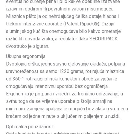
eventualno curenje plina i bilo kakve opekline izazvane
izravnim dodirom ili povratnom vatrom nisu mogući.
Mlaznica pištolja od nehrđajućeg čelika ostaje hladna i
tijekom intenzivne uporabe (Patent Ripack®). Dizajn
aluminijskog kućišta onemogućava bilo kakvo ometanje
različitih dovoda zraka, a regulator tlaka SECURIPACK
dvostruko je siguran.
Ukupna ergonomija
Dvoslojna drška, jednostavno djelovanje okidača, potpuna
uravnoteženost sa samo 1220 grama, rotirajuća mlaznica
od 360 °, rotirajući plinski konektor i obruč za vješanje
omogućavaju intenzivnu uporabu bez ograničenja.
Ergonomija je potpuna i vrijedi i za trenutno održavanje, u
svrhu toga da se vrijeme uporabe pištolja smanji na
minimum. Zamjena upaljača je moguća bez alata u vremenu
kraćem od jedne minute s uključenim paljenjem u nuždi.
Optimalna pouzdanost