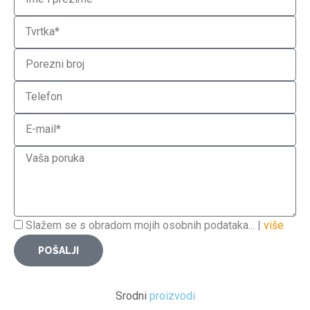
Company
VAT
Phone
Email
Message
Privacy
Slažem se s obradom mojih osobnih podataka... |
više
Policy
POŠALJI
Srodni
proizvodi