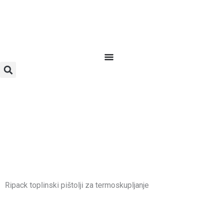
Skip
to
content
Ripack toplinski pištolji za termoskupljanje