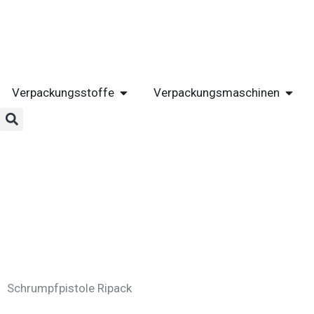
Zum
Inhalt
springen
ÖFFNE VERPACKUNGSSTOFFE
ÖFFN
Verpackungsstoffe
Verpackungsmaschinen
Schrumpfpistole Ripack