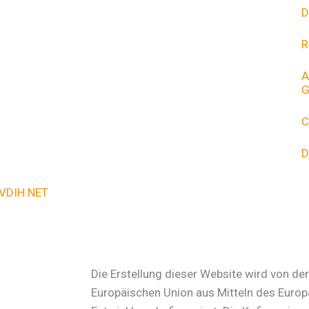
D
R
A
G
C
D
VDIH.NET
Die Erstellung dieser Website wird von de
Europäischen Union aus Mitteln des Europ