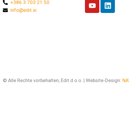
Y
L
+386 3 703 21 50
o
i
info@edit.si
u
n
t
k
u
e
b
d
e
i
n
© Alle Rechte vorbehalten, Edit d.o.o. | Website-Design:
NA