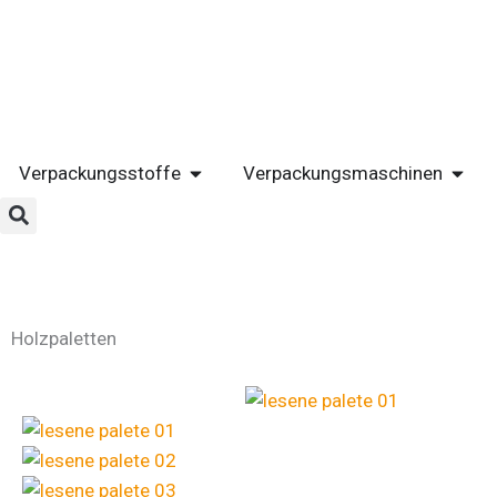
Zum
Inhalt
springen
ÖFFNE VERPACKUNGSSTOFFE
ÖFFN
Verpackungsstoffe
Verpackungsmaschinen
Holzpaletten