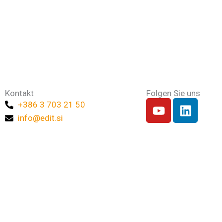
Kontakt
Folgen Sie uns
Y
L
+386 3 703 21 50
o
i
info@edit.si
u
n
t
k
u
e
b
d
e
i
n