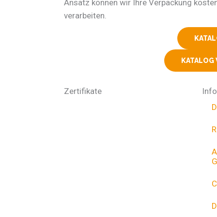
Ansatz können wir Ihre Verpackung koste
verarbeiten.
KATA
KATALOG
Zertifikate
Inf
D
R
A
G
C
D