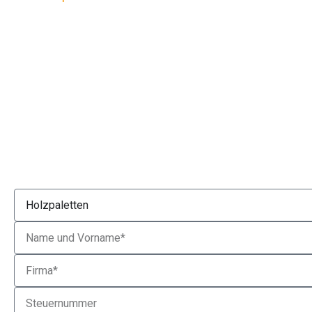
Product
Name
Company
VAT