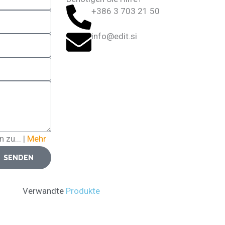
+386 3 703 21 50
info@edit.si
 zu... |
Mehr
SENDEN
Verwandte
Produkte