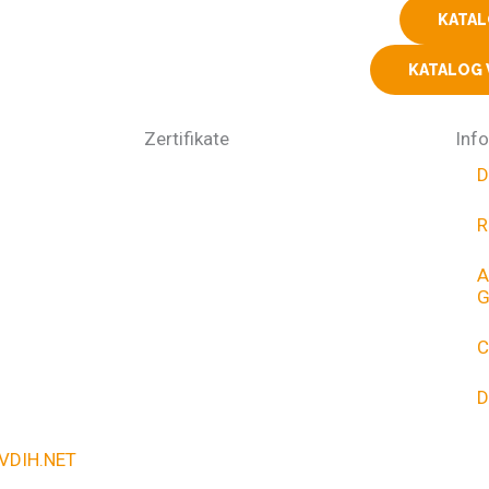
KATA
KATALOG
Zertifikate
Inf
D
R
A
G
C
D
VDIH.NET