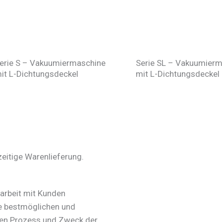
erie S – Vakuumiermaschine
Serie SL – Vakuumier
it L-Dichtungsdeckel
mit L-Dichtungsdeckel
zeitige Warenlieferung.
arbeit mit Kunden
ie bestmöglichen und
ren Prozess und Zweck der