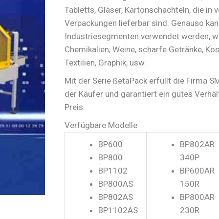
Tabletts, Gläser, Kartonschachteln, die i
Verpackungen lieferbar sind. Genauso kan
Industriesegmenten verwendet werden, wi
Chemikalien, Weine, scharfe Getränke, Kos
Textilien, Graphik, usw.
Mit der Serie ßetaPack erfüllt die Firma 
der Käufer und garantiert ein gutes Verhä
Preis.
Verfügbare Modelle
BP600
BP802AR
BP800
340P
BP1102
BP600AR
BP800AS
150R
BP802AS
BP800AR
BP1102AS
230R