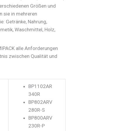
n verschiedenen Größen und
n sie in mehreren
e: Getränke, Nahrung,
metik, Waschmittel, Holz,
SMIPACK alle Anforderungen
ltnis zwischen Qualität und
BP1102AR
340R
BP802ARV
280R-S
BP800ARV
230R-P