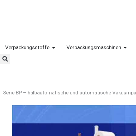
Zum
Inhalt
springen
ÖFFNE VERPACKUNGSSTOFFE
ÖFFN
Verpackungsstoffe
Verpackungsmaschinen
Serie BP – halbautomatische und automatische Vakuump