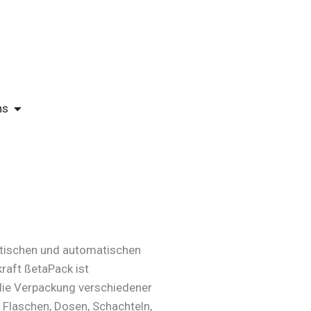
ÖFFNE ÜBER UNS
ns
atischen und automatischen
aft ßetaPack ist
 die Verpackung verschiedener
T Flaschen, Dosen, Schachteln,