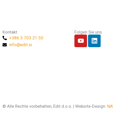
Kontakt
Folgen Sie uns
Y
L
+386 3 703 21 50
o
i
info@edit.si
u
n
t
k
u
e
b
d
e
i
n
© Alle Rechte vorbehalten, Edit d.o.o. | Website-Design:
NA