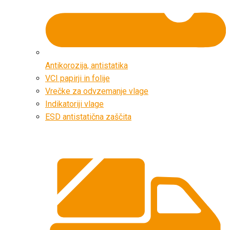
Antikorozija, antistatika
VCI papirji in folije
Vrečke za odvzemanje vlage
Indikatoriji vlage
ESD antistatična zaščita