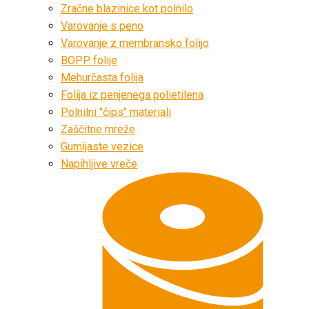
Zračne blazinice kot polnilo
Varovanje s peno
Varovanje z membransko folijo
BOPP folije
Mehurčasta folija
Folija iz penjenega polietilena
Polnilni "čips" materiali
Zaščitne mreže
Gumijaste vezice
Napihljive vreče