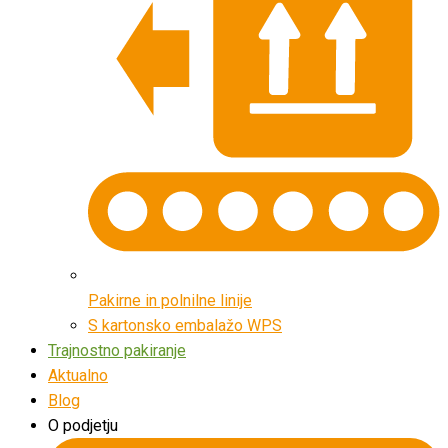
Pakirne in polnilne linije
S kartonsko embalažo WPS
Trajnostno pakiranje
Aktualno
Blog
O podjetju