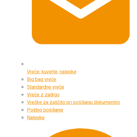
Vreče, kuverte, nalepke
Big bag vreče
Standardne vreče
Vreče z zadrgo
Vrečke za zaščito pri pošiljanju dokumentov
Poštno pošiljanje
Nalepke