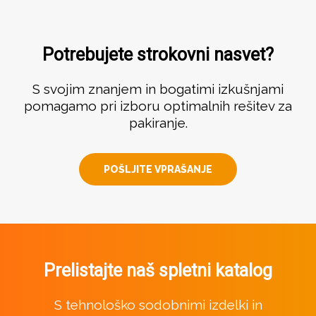
Potrebujete strokovni nasvet?
S svojim znanjem in bogatimi izkušnjami
pomagamo pri izboru optimalnih rešitev za
pakiranje.
POŠLJITE VPRAŠANJE
Prelistajte naš spletni katalog
S tehnološko sodobnimi izdelki in