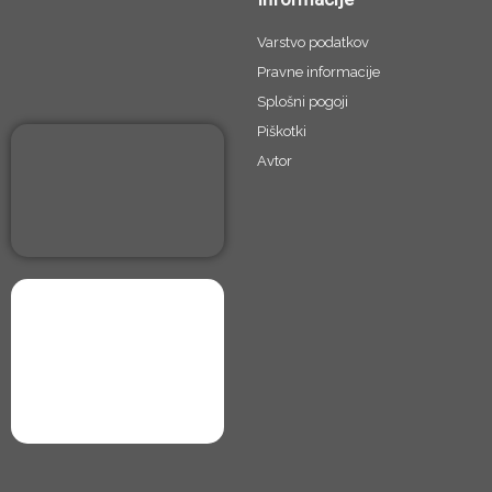
u
e
Varstvo podatkov
b
d
Pravne informacije
e
i
Splošni pogoji
n
Piškotki
Avtor