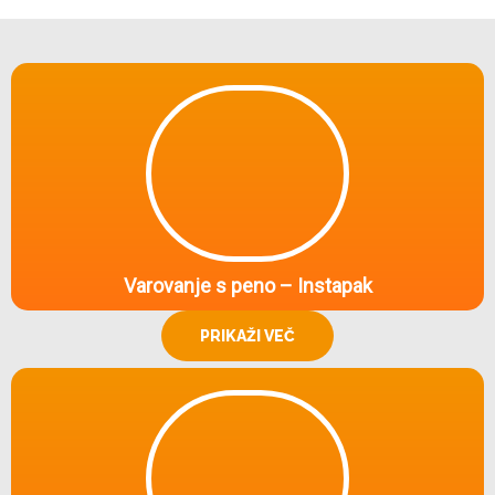
Varovanje s peno – Instapak
PRIKAŽI VEČ