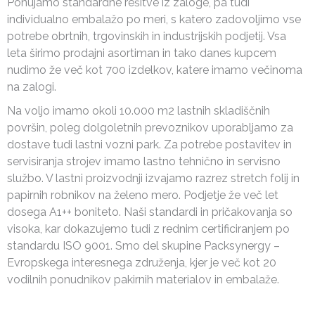
Ponujamo standardne rešitve iz zaloge, pa tudi
individualno embalažo po meri, s katero zadovoljimo vse
potrebe obrtnih, trgovinskih in industrijskih podjetij. Vsa
leta širimo prodajni asortiman in tako danes kupcem
nudimo že več kot 700 izdelkov, katere imamo večinoma
na zalogi.
Na voljo imamo okoli 10.000 m2 lastnih skladiščnih
površin, poleg dolgoletnih prevoznikov uporabljamo za
dostave tudi lastni vozni park. Za potrebe postavitev in
servisiranja strojev imamo lastno tehnično in servisno
službo. V lastni proizvodnji izvajamo razrez stretch folij in
papirnih robnikov na želeno mero. Podjetje že več let
dosega A1++ boniteto. Naši standardi in pričakovanja so
visoka, kar dokazujemo tudi z rednim certificiranjem po
standardu ISO 9001. Smo del skupine Packsynergy –
Evropskega interesnega združenja, kjer je več kot 20
vodilnih ponudnikov pakirnih materialov in embalaže.