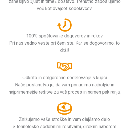
zanesljivo »just in time« dostavo. Trenutno zaposlujemo
več kot dvajset sodelavcev.
100% spoštovanje dogovorov in rokov
Pri nas vedno veste pri čem ste. Kar se dogovorimo, to
drži!
Odkrito in dolgoročno sodelovanje s kupci
Naše poslanstvo je, da vam ponudimo najboljše in
najprimernejše rešitve za vaš proces in namen pakiranja.
Znižujemo vaše stroške in vam olajšamo delo
S tehnološko sodobnimi rešitvami, širokim naborom