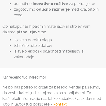
ponudimo
inovativne rešitve
za pakiranje ter
zagotovimo
odlično razmerje
med kvaliteto in
ceno.
Ob nakupu naših pakirnih materialov in strojev vam
dajemo
pisne izjave
za:
izjave o poreklu blaga
tehnične liste izdelkov
izjave o ekološki skladnosti materialov z
zakonodajo
Kar rečemo tudi naredimo!
Ne bo nas potrebno držati za besedo, vendar pa želimo,
da veste, kateri ljudje stojimo za temi obljubami. Za
karšnokoli informacijo nas lahko kadarkoli (vsak dan med
7.00 in 15.00) tudi pokličete –
kontakt
.