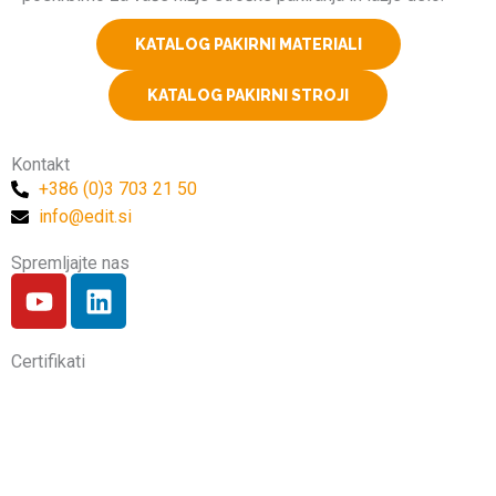
KATALOG PAKIRNI MATERIALI
KATALOG PAKIRNI STROJI
Kontakt
+386 (0)3 703 21 50
info@edit.si
Spremljajte nas
Y
L
o
i
u
n
Certifikati
t
k
u
e
b
d
e
i
n